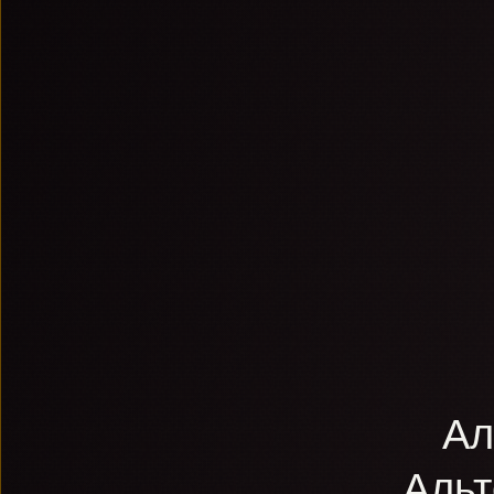
Ал
Аль