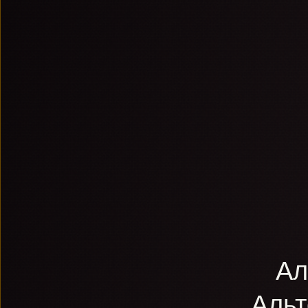
Ал
Аль