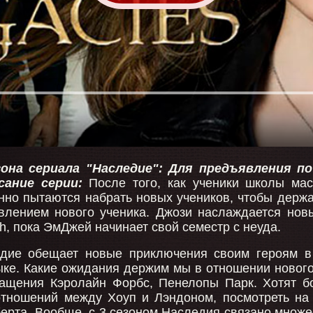
зона сериала "Наследие": Для предъявления п
сание серии:
После того, как ученики школы мас
нно пытаются набрать новых учеников, чтобы держа
влением нового ученика. Джози наслаждается нов
igh, пока ЭмДжей начинает свой семестр с неуда.
дие обещает новые приключения своим героям в 
ыке. Какие ожидания держим мы в отношении новог
ащения Кэролайн Форбс, Пенелопы Парк. Хотят б
отношений между Хоуп и Лэндоном, посмотреть на
ерта. Вообще, с 3 сезоном Наследия связано множе