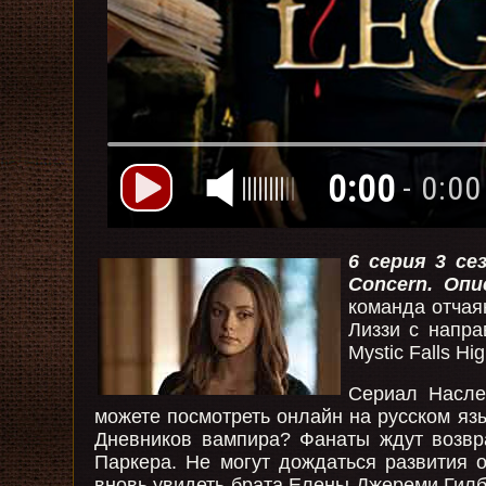
0:00
- 0:00
6 серия 3 се
Concern.
Опи
команда отчая
Лиззи с напра
Mystic Falls H
Сериал Насле
можете посмотреть онлайн на русском яз
Дневников вампира? Фанаты ждут возвр
Паркера. Не могут дождаться развития 
вновь увидеть брата Елены Джереми Гилб