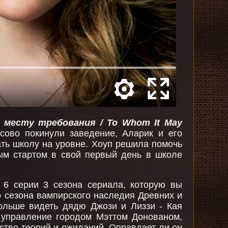
о месту требования / To Whom It May
сово покинули заведение, Аларик и его
ть школу на уровне. Хоуп решила помочь
ым стартом в свой первый день в школе
6 серии 3 сезона сериала, которую вы
о сезона вампирского наследия Древних и
ольше видеть дядю Джози и Лиззи - Кая
 управление городом Мэттом Донованом,
ство теорий и ожиданий. Оправдает ли он