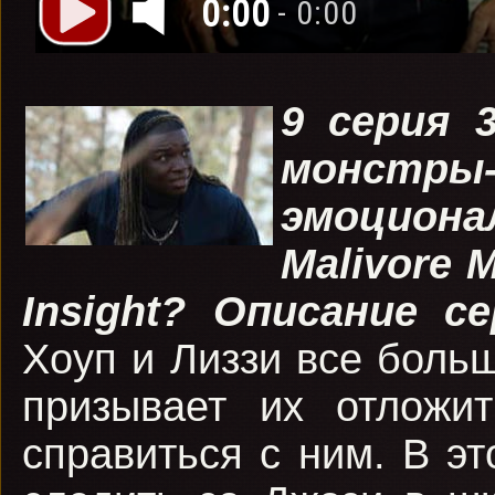
0:00
- 0:00
9 серия 
монстры-
эмоциона
Malivore M
Insight?
Описание с
Хоуп и Лиззи все боль
призывает их отложит
справиться с ним. В э